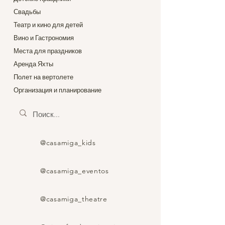
рождения от 14 дней;
Свадьбы
Романтическая свадьба в
Испании от 30 дней.
Театр и кино для детей
Вино и Гастрономия
Места для праздников
Аренда Яхты
Полет на вертолете
Организация и планирование
@casamiga_kids
@casamiga_eventos
@casamiga_theatre