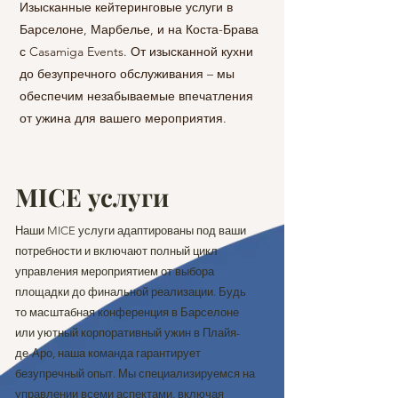
Изысканные кейтеринговые услуги в
Послушайте шум мор
Барселоне, Марбелье, и на Коста-Брава
на частной яхте или
с Casamiga Events. От изысканной кухни
Барселону и ее окре
до безупречного обслуживания – мы
время частных поле
обеспечим незабываемые впечатления
лучшим маршрутам К
от ужина для вашего мероприятия.
MICE услуги
Наши MICE услуги адаптированы под ваши
потребности и включают полный цикл
управления мероприятием от выбора
площадки до финальной реализации. Будь
то масштабная конференция в Барселоне
или уютный корпоративный ужин в Плайя-
де-Аро, наша команда гарантирует
безупречный опыт. Мы специализируемся на
управлении всеми аспектами, включая