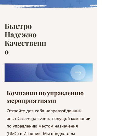
Быстро
Надежно
Качественн
о
Компания по управлению
Организация
мероприятиями
корпоративн
мероприятий
Откройте для себя непревзойденный
опыт Casamiga Events, ведущей компании
Casamiga Event Prod
по управлению местом назначения
товары и услуги по 
(DMC) в Испании. Мы предлагаем
корпоративных меро