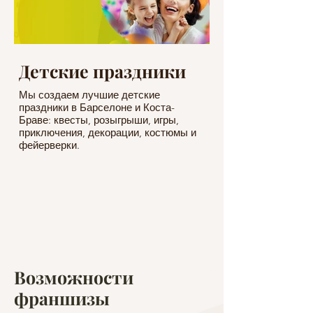
Детские праздники
Частные
мероприят
Мы создаем лучшие детские
праздники в Барселоне и Коста-
Организуем меропр
Браве: квесты, розыгрыши, игры,
формата: тематичес
приключения, декорации, костюмы и
юбилеи, шоу, сюрпр
фейерверки.
Возможности
франшизы