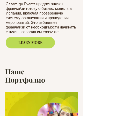
франчайз
Casamiga Events предоставляет
франчайзи готовую бизнес-модель в
Франчайзи получаю
Испании, включая проверенную
обучение и поддер
систему организации и проведения
Casamiga, которая 
мероприятий. Это избавляет
необходимыми нав
франчайзи от необходимости начинать
для успешного вед
с нуля, позволяя им сразу же
бизнеса по организ
приступить к работе и сосредоточиться
Это включает в себ
на развитии своего бизнеса.
LEARN MORE
организации мероп
обслуживанию клие
бизнеса.
Наше
Портфолио