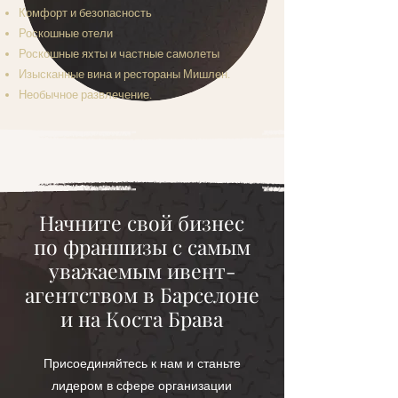
Комфорт и безопасность
Роскошные отели
Роскошные яхты и частные самолеты
Изысканные вина и рестораны Мишлен.
Необычное развлечение.
Начните свой бизнес
по
франшизы
с самым
уважаемым ивент-
агентством в Барселоне
и на
Коста
Брава
Присоединяйтесь к нам и станьте
лидером в сфере организации