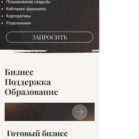
Планирование свадьбы
Кейтеринг-франшиза
Корпоративы
Развлечения
ЗАПРОСИТЬ
Бизнес
Поддержка
Образование
Готовый бизнес
Обучение 