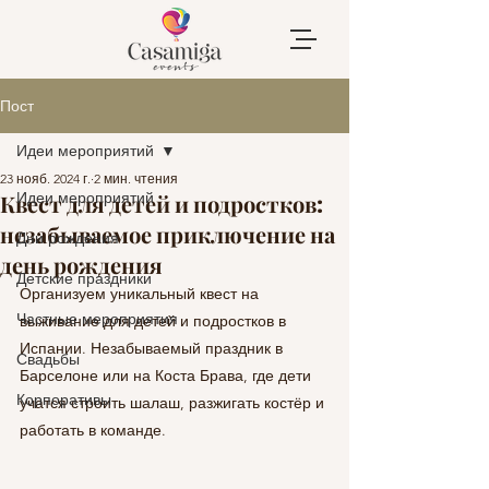
Пост
Идеи мероприятий
23 нояб. 2024 г.
2 мин. чтения
Идеи мероприятий
Квест для детей и подростков:
незабываемое приключение на
Дни рождения
день рождения
Детские праздники
Организуем уникальный квест на 
Частные мероприятия
выживание для детей и подростков в 
Испании. Незабываемый праздник в 
Свадьбы
Барселоне или на Коста Брава, где дети 
Корпоративы
учатся строить шалаш, разжигать костёр и 
работать в команде.