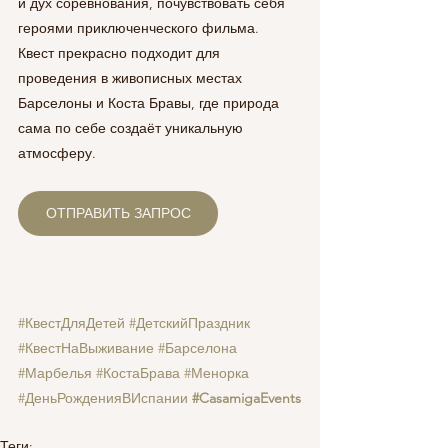
и дух соревнования, почувствовать себя 
героями приключенческого фильма. 
Квест прекрасно подходит для 
проведения в живописных местах 
Барселоны и Коста Бравы, где природа 
сама по себе создаёт уникальную 
атмосферу.
ОТПРАВИТЬ ЗАПРОС
#КвестДляДетей
#ДетскийПраздник
#КвестНаВыживание
#Барселона
#Марбелья
#КостаБрава
#Менорка
#ДеньРожденияВИспании
#CasamigaEvents
Теги: