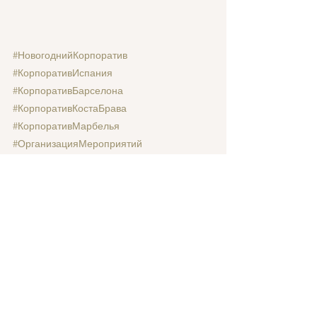
#НовогоднийКорпоратив
#КорпоративИспания
#КорпоративБарселона
#КорпоративКостаБрава
#КорпоративМарбелья
#ОрганизацияМероприятий
#CasamigaEvents
#CasamigaEventos
Теги:
Организация праздника
Роскошные ивенты
Организация тимбилдинга
Корпоративные мероприятия
Тимбилдинг
Корпоративы
Смотреть все
Недавние посты