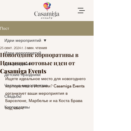
Пост
Идеи мероприятий
25 сент. 2024 г.
3 мин. чтения
Идеи мероприятий
Новогодние корпоративы в
Испании: готовые идеи от
Дни рождения
Casamiga Events
Детские праздники
Ищете идеальное место для новогоднего 
Частные мероприятия
корпоратива в Испании? 
Casamiga Events
организует ваши мероприятия в 
Свадьбы
Барселоне, Марбелье и на Коста Брава 
Корпоративы
под ключ!