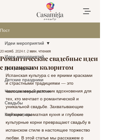
Пост
Идеи мероприятий
20 нояб. 2024 г.
2 мин. чтения
Идеи мероприятий
Романтические свадебные идеи
с испанским колоритом
Дни рождения
Испанская культура с ее яркими красками 
Детские праздники
и страстными традициями — это 
неиссякаемый источник вдохновения для 
Частные мероприятия
тех, кто мечтает о романтической и 
Свадьбы
уникальной свадьбе. Захватывающие 
Корпоративы
пейзажи, ароматная кухня и глубокие 
культурные корни превращают свадьбу в 
испанском стиле в настоящее торжество 
любви. В этой статье мы расскажем о 