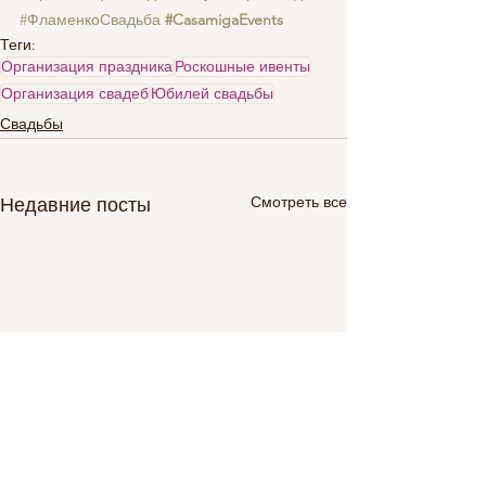
#ФламенкоСвадьба
#CasamigaEvents
Теги:
Организация праздника
Роскошные ивенты
Организация свадеб
Юбилей свадьбы
Свадьбы
Смотреть все
Недавние посты