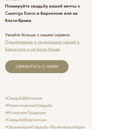
Планируйте свадьбу вашей мечты с 
Casamiga Events в Барселоне или на 
Коста-Брава.
Узнайте больше о нашем сервисе: 
Планирование и организация свадеб в 
Барселоне и на Коста-Брава
.
СВЯЖИТЕСЬ С НАМИ
#СвадьбаВИспании
#РомантическаяСвадьба
#ИспанскиеТрадиции
#СвадьбаВБарселоне
#ОрганизацияСвадьбы
#КулинарныеИдеи