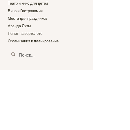
Театр и кино для детей
Вино и Гастрономия
Места для праздников
Аренда Яхты
Полет на вертолете
Организация и планирование
@casamiga_kids
@casamiga_eventos
@casamiga_theatre
@wine_food_spain_trip