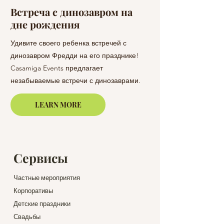
Встреча с динозавром на
Цветы на сва
дне рождения
Барселоне и 
Коста-Брава
Удивите своего ребенка встречей с
динозавром Фредди на его празднике!
Поднимите настроен
Casamiga Events предлагает
помощью изысканны
незабываемые встречи с динозаврами.
композиций. Наш бу
Отпразднуйте день рождения вашего
специализируется н
LEARN MORE
сына или дочери в Барселоне, Ллорет-
уникальных букетов
де-Мар или на побережье Коста-Брава.
элегантность вашем
Сервисы
Частные мероприятия
Корпоративы
Детские праздники
Свадьбы