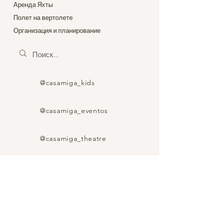
Аренда Яхты
Полет на вертолете
Организация и планирование
@casamiga_kids
@casamiga_eventos
@casamiga_theatre
@wine_food_spain_trip
@casamiga_wedding_spain