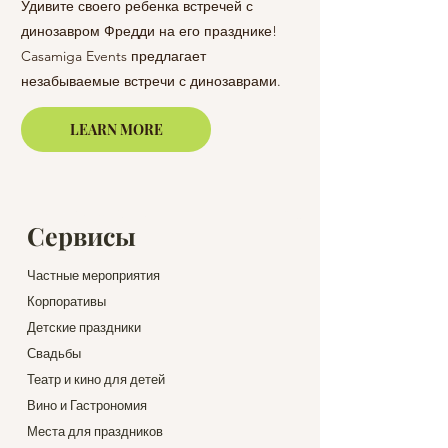
Удивите своего ребенка встречей с
динозавром Фредди на его празднике!
Поднимите настроен
Casamiga Events предлагает
помощью изысканны
незабываемые встречи с динозаврами.
композиций. Наш бу
Отпразднуйте день рождения вашего
специализируется н
LEARN MORE
сына или дочери в Барселоне, Ллорет-
уникальных букетов
де-Мар или на побережье Коста-Брава.
элегантность вашем
Сервисы
Частные мероприятия
Корпоративы
Детские праздники
Свадьбы
Театр и кино для детей
Вино и Гастрономия
Места для праздников