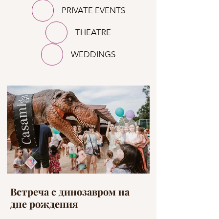
PRIVATE EVENTS
THEATRE
WEDDINGS
Встреча с динозавром на
Цветы на сва
дне рождения
Барселоне и 
Коста-Брава