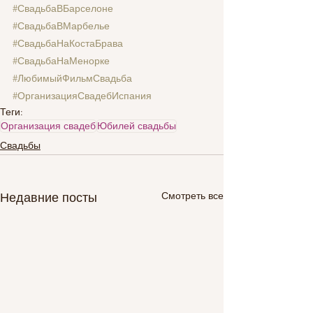
#СвадьбаВБарселоне
#СвадьбаВМарбелье
#СвадьбаНаКостаБрава
#СвадьбаНаМенорке
#ЛюбимыйФильмСвадьба
#ОрганизацияСвадебИспания
Теги:
Организация свадеб
Юбилей свадьбы
Свадьбы
Смотреть все
Недавние посты