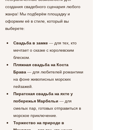
создания свадебного сценария любого 
жанра! Мы подберём площадку и 
оформим её в стиле, который вы 
выберете:
Свадьба в замке
 — для тех, кто 
мечтает о сказке с королевским 
блеском.
Пляжная свадьба на Коста 
Брава
 — для любителей романтики 
на фоне живописных морских 
пейзажей.
Пиратская свадьба на яхте у 
побережья Марбельи
 — для 
смелых пар, готовых отправиться в 
морское приключение.
Торжество на природе в 
Менорке
 — для тех, кто ценит 