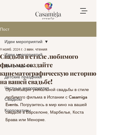
Пост
Идеи мероприятий
9 нояб. 2024 г.
3 мин. чтения
Идеи мероприятий
Свадьба в стиле любимого
фильма: создайте
Дни рождения
кинематографическую историю
Детские праздники
на вашей свадьбе!
Частные мероприятия
Организация уникальной свадьбы в стиле 
любимого фильма в Испании с 
Casamiga 
Свадьбы
Events. 
Погрузитесь в мир кино на вашей 
Корпоративы
свадьбе в Барселоне, Марбелье, Коста 
Брава или Менорке.