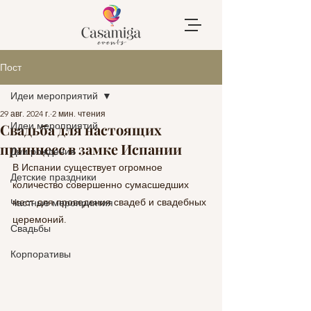
Пост
Идеи мероприятий
29 авг. 2024 г.
2 мин. чтения
Идеи мероприятий
Свадьба для настоящих
принцесс в замке Испании
Дни рождения
В Испании существует огромное 
Детские праздники
количество совершенно сумасшедших 
мест для проведения свадеб и свадебных 
Частные мероприятия
церемоний.
Свадьбы
Корпоративы