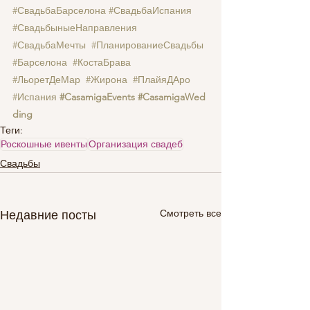
#Свадьба
Барселона
#Свадьба
Испания 
#СвадьбыныеНаправления
#СвадьбаМечты
#ПланированиеСвадьбы
#Барселона
#КостаБрава
#ЛьоретДеМар
#Жирона
#ПлайяДАро
#Испания
#CasamigaEvents
#CasamigaWed
ding
Теги:
Роскошные ивенты
Организация свадеб
Свадьбы
Смотреть все
Недавние посты