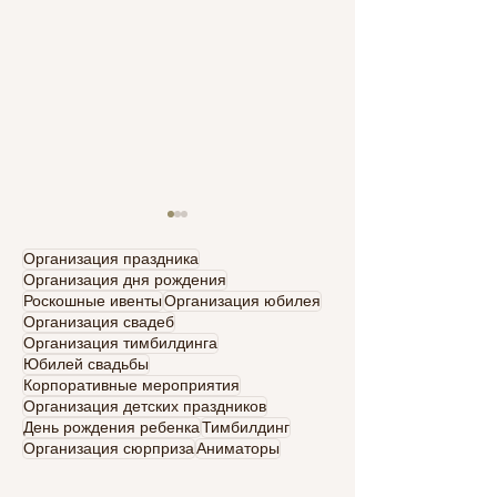
Организация праздника
Организация дня рождения
Роскошные ивенты
Организация юбилея
Организация свадеб
Организация тимбилдинга
Юбилей свадьбы
Корпоративные мероприятия
Романтические
Свадьба в Исп
Организация детских праздников
свадебные идеи с
только для дво
День рождения ребенка
Тимбилдинг
испанским колоритом
незабываемая
Организация сюрприза
Аниматоры
романтика с C