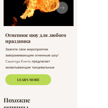
Огненное шоу для любого
Танцоры на 
праздника
праздник
Зажгите свое мероприятие
Танцуйте всю ночь 
завораживающим огненным шоу!
профессиональной 
Casamiga Events предлагает
Events предлагает 
захватывающие танцевальные
танцевальные стили
представления с огнем в Барселоне,
праздник в Барселон
Коста-Браве и за ее пределами.
LEARN MORE
Похожие
сервисы