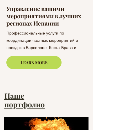
Управление вашими
Ваше меропр
мероприятиями в лучших
идеально спл
регионах Испании
Casamiga Eve
Профессиональные услуги по
Планируйте свое с
координации частных мероприятий и
мероприятие с Casam
поездок в Барселоне, Коста-Брава и
свадеб до корпорат
Марбелье. Casamiga Events организует
мы предоставляем у
мероприятия и логистику под ключ.
планированию на за
LEARN MORE
Коста-Браве и Марб
Наше
портфолио