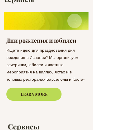
Дни рождения и юбилеи
Сюрприз на 
Ищете идею для празднования дня
Удивите своих близ
рождения в Испании? Мы организуем
Барселоне и на поб
вечеринки, юбилеи и частные
а мы позаботимся о
мероприятия на виллах, яхтах и в
организационных де
топовых ресторанах Барселоны и Коста-
незабываемым и пр
Бравы.
LEARN MORE
Сервисы